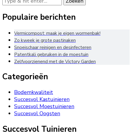
zoek
naar
Populaire berichten
iets?
Vermicompost: maak je eigen wormenbak!
Zo kweek je grote pastinaken
Snoeischaar reinigen en desinfecteren
Patentkali gebruiken in de moestuin
Zelfvoorzienend met de Victory Garden
Categorieën
Bodemkwaliteit
Succesvol Kastuinieren
Succesvol Moestuinieren
Succesvol Oogsten
Succesvol Tuinieren