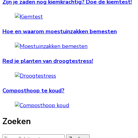
Zijn je zaden nog kiemkrachtig? Doe de kiemtest!
Hoe en waarom moestuinzakken bemesten
Red je planten van droogtestress!
Composthoop te koud?
Zoeken
Op