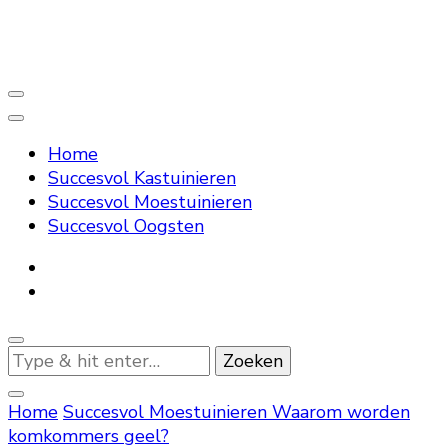
Succesvol Tuinieren
Home
Succesvol Kastuinieren
Succesvol Moestuinieren
Succesvol Oogsten
Op
zoek
naar
Home
Succesvol Moestuinieren
Waarom worden
iets?
komkommers geel?