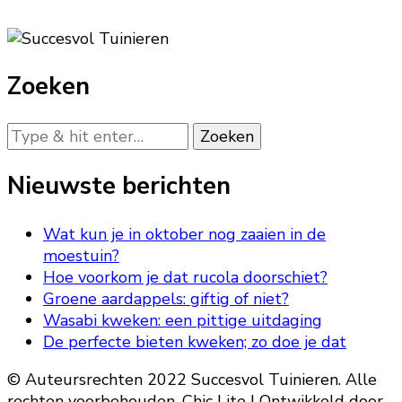
Zoeken
Op
zoek
naar
Nieuwste berichten
iets?
Wat kun je in oktober nog zaaien in de
moestuin?
Hoe voorkom je dat rucola doorschiet?
Groene aardappels: giftig of niet?
Wasabi kweken: een pittige uitdaging
De perfecte bieten kweken; zo doe je dat
© Auteursrechten 2022 Succesvol Tuinieren. Alle
rechten voorbehouden. Chic Lite | Ontwikkeld door